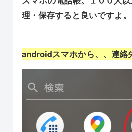
スマホの電話帳。１００人以
理・保存すると良いですよ。
android
スマホから、、
連絡