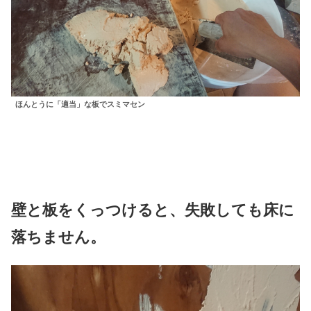
ほんとうに「適当」な板でスミマセン
壁と板をくっつけると
、
失敗
しても
床に
落ちません。