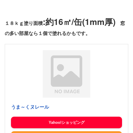
:約16㎡/缶(1mm厚)
１８ｋｇ塗り面積
窓
の多い部屋なら１個で塗れるかもです。
うま～くヌレール
Yahoo!ショッピング