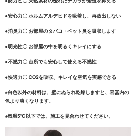
●防カビ〇 天然素材の優れたチカラが繁殖を抑える
●安心力〇 ホルムアルデヒドを吸着し、再放出しない
●消臭力〇 お部屋のタバコ・ペット臭を吸収します
●明光性〇 お部屋の中を明るくキレイにする
●不燃力〇 台所でも安心して使える不燃性
●快適力〇 CO2を吸収、キレイな空気を実感できる
※白色以外の材料は、壁にぬられ乾燥しますと、容器内の
色より淡くなります。
※気温5℃以下では、施工を見合わせてください。