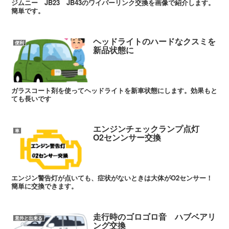
ジムニー JB23 JB43のワイパーリンク交換を画像で紹介します。
簡単です。
ヘッドライトのハードなクスミを
便利
新品状態に
ガラスコート剤を使ってヘッドライトを新車状態にします。効果もと
ても長いです
エンジンチェックランプ点灯
車
O2センンサー交換
エンジン警告灯が点いても、症状がないときは大体がO2センサー！
簡単に交換できます。
走行時のゴロゴロ音 ハブベアリ
意外と出来る
ング交換