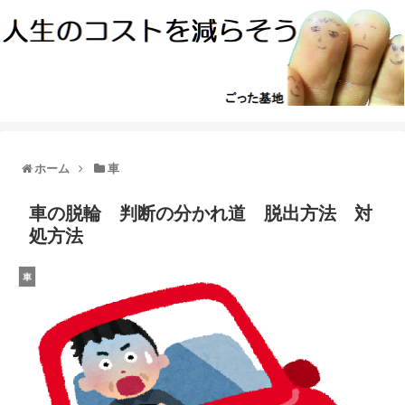
ホーム
車
車の脱輪 判断の分かれ道 脱出方法 対
処方法
車