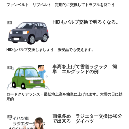
ファンベルト リブベルト 定期的に交換してトラブルを防ごう
HIDもバルブ交換で明るくなる。
車
HIDもバルブ交換しましょう 激安品でも使えます。
車高を上げて雪道ラクラク 簡
車
単 エルグランドの例
ロードクリアランス・最低地上高を簡単に上げれます。大雪の日に効
果的
画像多め ラジエター交換は40分
車
で出来る ダイハツ